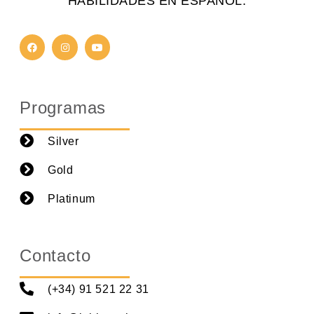
HABILIDADES EN ESPAÑOL.
p
o
v
a
c
Programas
í
o
Silver
.
Gold
Platinum
Contacto
(+34) 91 521 22 31