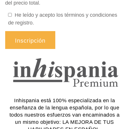
o
del precio total.
r
He leído y acepto los términos y condiciones
,
de registro.
d
e
j
a
e
s
t
e
Inhispania está 100% especializada en la
c
enseñanza de la lengua española, por lo que
a
todos nuestros esfuerzos van encaminados a
m
un mismo objetivo: LA MEJORA DE TUS