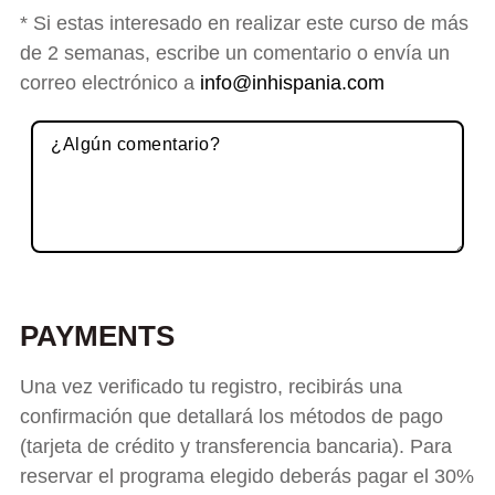
* Si estas interesado en realizar este curso de más
de 2 semanas, escribe un comentario o envía un
correo electrónico a
info@inhispania.com
P
o
PAYMENTS
r
Una vez verificado tu registro, recibirás una
f
confirmación que detallará los métodos de pago
a
(tarjeta de crédito y transferencia bancaria). Para
v
reservar el programa elegido deberás pagar el 30%